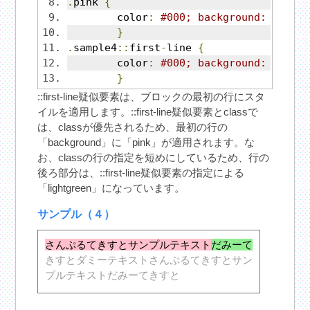
.
pink 
{
	color
:
#000; background: pink;
}
.
sample4
::
first
-
line 
{
	color
:
#000; background: light
}
::first-line疑似要素は、ブロックの最初の行にスタ
イルを適用します。::first-line疑似要素とclassで
は、classが優先されるため、最初の行の
「background」に「pink」が適用されます。な
お、classの行の指定を短めにしているため、行の
後ろ部分は、::first-line疑似要素の指定による
「lightgreen」になっています。
サンプル（４）
さんぷるてきすとサンプルテキスト
だみーて
きすとダミーテキストさんぷるてきすとサン
プルテキストだみーてきすと