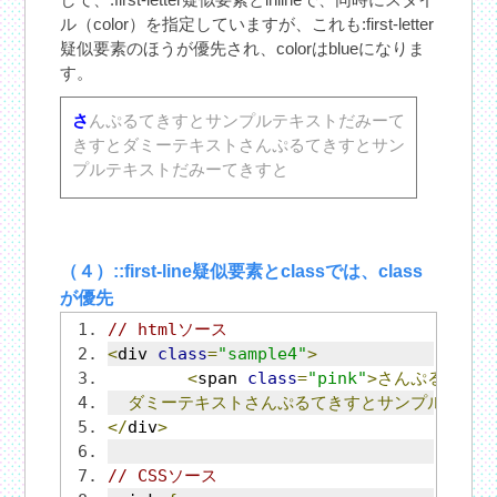
ル（color）を指定していますが、これも:first-letter
疑似要素のほうが優先され、colorはblueになりま
す。
さ
んぷるてきすとサンプルテキストだみーて
きすとダミーテキストさんぷるてきすとサン
プルテキストだみーてきすと
（４）::first-line疑似要素とclassでは、class
が優先
// htmlソース
<
div 
class
=
"sample4"
>
<
span 
class
=
"pink"
>さんぷるてきす
ダミーテキストさんぷるてきすとサンプルテキス
</
div
>
// CSSソース