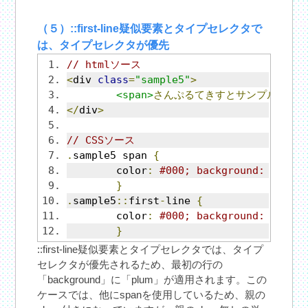
（５）::first-line疑似要素とタイプセレクタで
は、タイプセレクタが優先
// htmlソース
<
div 
class
=
"sample5"
>
<span>
さんぷるてきすとサンプルテキス
</
div
>
// CSSソース
.
sample5 span 
{
	color
:
#000; background: plum;
}
.
sample5
::
first
-
line 
{
	color
:
#000; background: light
}
::first-line疑似要素とタイプセレクタでは、タイプ
セレクタが優先されるため、最初の行の
「background」に「plum」が適用されます。この
ケースでは、他にspanを使用しているため、親の