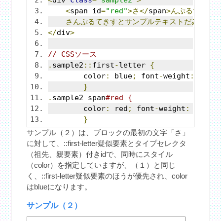
<
div 
class
=
"sample2"
>
<
span id
=
"red"
>さ</
span
>んぷるてきす
さんぷるてきすとサンプルテキストだみーて
</
div
>
// CSSソース
.
sample2
::
first
-
letter 
{
	color
:
 blue
;
 font
-
weight
:
 bold
}
.
sample2 span
#red {
	color
:
 red
;
 font
-
weight
:
 bold
;
}
サンプル（２）は、ブロックの最初の文字「さ」
に対して、::first-letter疑似要素とタイプセレクタ
（祖先、親要素）付きidで、同時にスタイル
（color）を指定していますが、（１）と同じ
く、::first-letter疑似要素のほうが優先され、color
はblueになります。
サンプル（２）