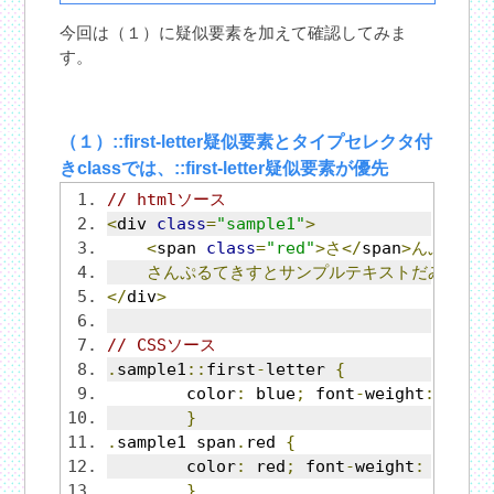
今回は（１）に疑似要素を加えて確認してみま
す。
（１）::first-letter疑似要素とタイプセレクタ付
きclassでは、::first-letter疑似要素が優先
// htmlソース
<
div 
class
=
"sample1"
>
<
span 
class
=
"red"
>さ</
span
>んぷるて
さんぷるてきすとサンプルテキストだみーて
</
div
>
// CSSソース
.
sample1
::
first
-
letter 
{
	color
:
 blue
;
 font
-
weight
:
 bold
}
.
sample1 span
.
red 
{
	color
:
 red
;
 font
-
weight
:
 bold
;
}