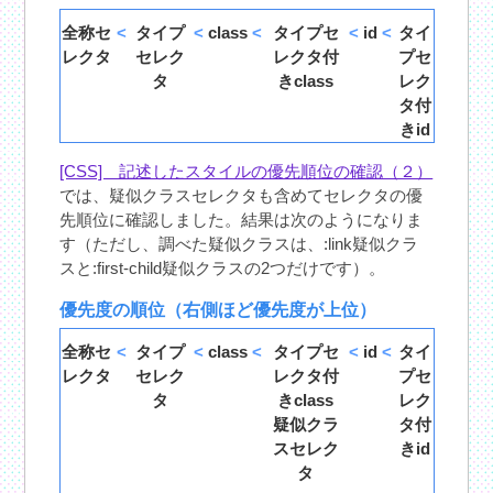
全称セ
<
タイプ
<
class
<
タイプセ
<
id
<
タイ
レクタ
セレク
レクタ付
プセ
タ
きclass
レク
タ付
きid
[CSS] 記述したスタイルの優先順位の確認（２）
では、疑似クラスセレクタも含めてセレクタの優
先順位に確認しました。結果は次のようになりま
す（ただし、調べた疑似クラスは、:link疑似クラ
スと:first-child疑似クラスの2つだけです）。
優先度の順位（右側ほど優先度が上位）
全称セ
<
タイプ
<
class
<
タイプセ
<
id
<
タイ
レクタ
セレク
レクタ付
プセ
タ
きclass
レク
疑似クラ
タ付
スセレク
きid
タ