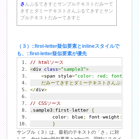
さ
んぷるてきすとサンプルテキストだみーて
きすとダミーテキストさんぷるてきすとサン
プルテキストだみーてきすと
（３）::first-letter疑似要素とinlineスタイルで
も、::first-letter疑似要素が優先
// htmlソース
<
div 
class
=
"sample3"
>
<
span style
=
"color: red; font-weig
だみーてきすとダミーテキストさんぷるてき
</
div
>
// CSSソース
.
sample3
:
first
-
letter 
{
	color
:
 blue
;
 font
-
weight
:
 bold
}
サンプル（３）は、最初のテキストの「さ」に対
して、:first-letter疑似要素とinlineで、同時にスタイ