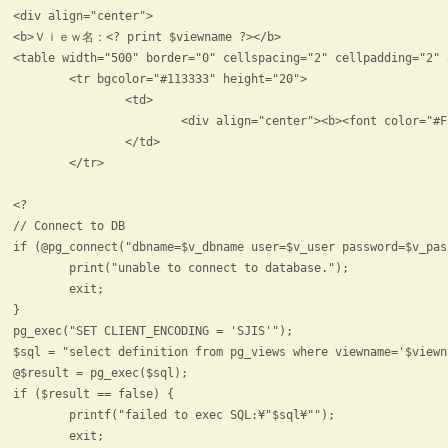
<div align="center">

<b>Ｖｉｅｗ名：<? print $viewname ?></b>

<table width="500" border="0" cellspacing="2" cellpadding="2" 
	<tr bgcolor="#113333" height="20">

		<td>

			<div align="center"><b><font color="#FFFFFF">内容</font></b></div>

		</td>

	</tr>

<?

// Connect to DB

if (@pg_connect("dbname=$v_dbname user=$v_user password=$v_pas
	print("unable to connect to database.");

	exit;

}

pg_exec("SET CLIENT_ENCODING = 'SJIS'");

$sql = "select definition from pg_views where viewname='$viewna
@$result = pg_exec($sql);

if ($result == false) {

	printf("failed to exec SQL:¥"$sql¥"");

	exit;
