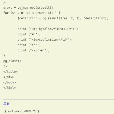
}

$rows = pg_numrows($result);

for ($i = 0; $i < $rows; $i++) {

	$definition = pg_result($result, $i, "definition");

	print ("<tr bgcolor=¥"#99CCCC¥">");

	print ("¥n");

	print ("<td>$definition</td>");

	print ("¥n");

	print ("</tr>¥n");

}

pg_close();

?>

</table>

</div>

</body>

</html>

戻る
（Last Update 2002/07/07）