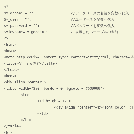
<?

$v_dbname = "";			//データベースの名前を変数へ代入

$v_user = "";			//ユーザー名を変数へ代入

$v_password = "";		//パスワードを変数へ代入

$viewname="v_goodsm";		//表示したいテーブルの名前

?>

<html>

<head>

<meta http-equiv="Content-Type" content="text/html; charset=Shi
<title>Ｖｉｅｗ内容</title>

</head>

<body>

<div align="center">

<table width="350" border="0" bgcolor="#009999">

	<tr> 

		<td height="12"> 

			<div align="center"><b><font color="#FFFFFF">Ｖｉｅｗ内容</font></b></div>

		</td>

	</tr>

</table>

<br>
