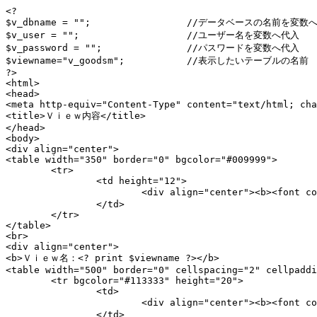
<?

$v_dbname = "";			//データベースの名前を変数へ代入

$v_user = "";			//ユーザー名を変数へ代入

$v_password = "";		//パスワードを変数へ代入

$viewname="v_goodsm";		//表示したいテーブルの名前

?>

<html>

<head>

<meta http-equiv="Content-Type" content="text/html; cha
<title>Ｖｉｅｗ内容</title>

</head>

<body>

<div align="center">

<table width="350" border="0" bgcolor="#009999">

	<tr> 

		<td height="12"> 

			<div align="center"><b><font color="#FFFFFF">Ｖｉｅｗ内容</font></b></div>

		</td>

	</tr>

</table>

<br>

<div align="center">

<b>Ｖｉｅｗ名：<? print $viewname ?></b>

<table width="500" border="0" cellspacing="2" cellpaddi
	<tr bgcolor="#113333" height="20">

		<td>

			<div align="center"><b><font color="#FFFFFF">内容</font></b></div>

		</td>
