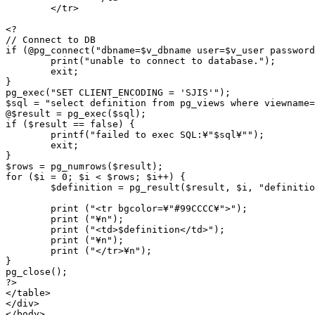
	</tr>

<?

// Connect to DB

if (@pg_connect("dbname=$v_dbname user=$v_user password
	print("unable to connect to database.");

	exit;

}

pg_exec("SET CLIENT_ENCODING = 'SJIS'");

$sql = "select definition from pg_views where viewname=
@$result = pg_exec($sql);

if ($result == false) {

	printf("failed to exec SQL:¥"$sql¥"");

	exit;

}

$rows = pg_numrows($result);

for ($i = 0; $i < $rows; $i++) {

	$definition = pg_result($result, $i, "definition");

	print ("<tr bgcolor=¥"#99CCCC¥">");

	print ("¥n");

	print ("<td>$definition</td>");

	print ("¥n");

	print ("</tr>¥n");

}

pg_close();

?>

</table>

</div>

</body>
