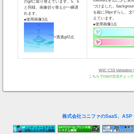
rollover2を元に少し
のgifに取り替えています。5、6
づけました。backgrou
と同様、画像切り替えが一瞬遅
を縦に34pxずらし、
れます。
えています。
●使用画像3点
●使用画像1点
+透過gif2点
W3C CSS Validation 
こちらでcssの文法チェッ
株式会社コニファのSaaS、ASP