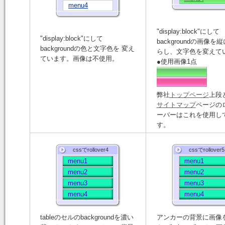
menu4
"display:block"にして
"display:block"にして
backgroundの画像を縦
backgroundの色と文字色を 変え
らし、文字色を変えて
ています。画像は不使用。
●使用画像1点
弊社
トップページ
上段
サイトマップ
ページの
ーバーはこれを使用し
す。
cssでrollover4
cssでrollover5
menu1
menu1
menu2
menu2
menu3
menu3
menu4
menu4
tableのセルのbackgroundを濃い
アンカーの背景に画像