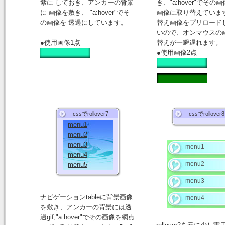
紫に しておき、アンカーの背景
き、"a:hover"でその
に 画像を敷き、 "a:hover"でそ
画像に取り替えていま
の画像を 透過にしています。
替え画像をプリロード
いので、オンマウスの
●使用画像1点
替えが一瞬遅れます。
●使用画像2点
cssでrollover7
cssでrollover8
menu1
menu2
menu3
menu1
menu4
menu2
menu5
menu3
ナビゲーションtableに背景画像
menu4
を敷き、アンカーの背景には透
過gif,"a:hover"でその画像を網点